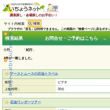
×
講座探し・会場探しのお手伝い！
サイト内検索
ホ
ー
ブラウザの「戻る」は利用できません。この画面の「検索ページに戻るボタン
ム
サ
検索結果 お問合せ・ご予約はこちら → ０
イ
ト
マ
お
分野 「
紀行
」
ッ
知
プ
ら
4件が一致しました。
こ
せ
の
サ
イ
アースとムースの石油トラベル
ト
講
の
種別：
ビデオ
座
使
・
上映時間：
い
30分
イ
方
ベ
ン
石油ワンダーツアー
ト