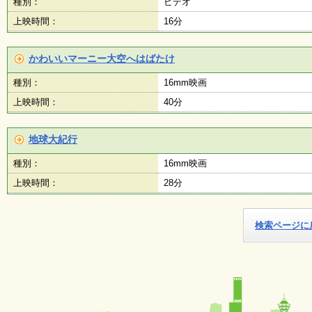
種別：
ビデオ
上映時間：
16分
施
設
状
かわいいマーニー大空へはばたけ
況
・
種別：
16mm映画
予
約
上映時間：
40分
地球大紀行
い
ち
種別：
16mm映画
ょ
う
上映時間：
28分
並
木
検索ページに
展
覧
会
・
展
示