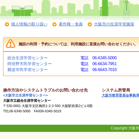
会
・
ギ
ャ
個人情報の取り扱い
著作権・免責
大阪市の生涯学習施策
ラ
リ
ー
施設の利用・予約については、利用施設に直接お問い合わせください。
オ
総合生涯学習センター
電話 06-6345-5000
ン
阿倍野市民学習センター
電話 06-6634-7951
ラ
難波市民学習センター
電話 06-6643-7010
イ
ン
マ
ガ
操作方法やシステムトラブルのお問い合わせ先
システム所管局
ジ
<大阪市立生涯学習センター>
大阪市教育委員会事務
ン
大阪市立総合生涯学習センター
い
〒530-0001 大阪市北区梅田1-2-2-500 大阪駅前第2ビル5階
ち
TEL06-6345-5000 FAX06-6345-5019
ょ
う
並
Copyright 大阪市
木