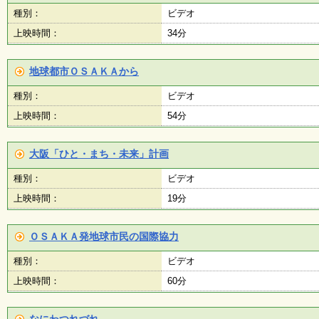
会
種別：
ビデオ
・
上映時間：
34分
ギ
ャ
ラ
リ
地球都市ＯＳＡＫＡから
ー
種別：
ビデオ
上映時間：
54分
オ
ン
大阪「ひと・まち・未来」計画
ラ
イ
種別：
ビデオ
ン
マ
上映時間：
19分
ガ
ジ
ン
ＯＳＡＫＡ発地球市民の国際協力
い
ち
種別：
ビデオ
ょ
う
上映時間：
60分
並
木