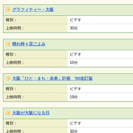
ボ
ラ
グラフィティー・大阪
ン
テ
種別：
ビデオ
ィ
ア
上映時間：
30分
・
作
品
晴れ時々花ごよみ
）
種別：
ビデオ
上映時間：
10分
大阪「ひと・まち・未来」計画 '95改訂版
種別：
ビデオ
上映時間：
19分
大阪が大阪になる日
種別：
ビデオ
上映時間：
30分