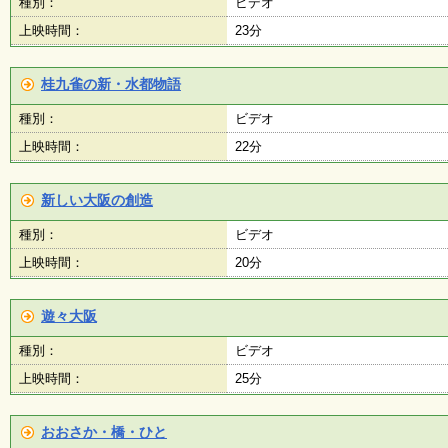
種別：
ビデオ
上映時間：
23分
施
設
状
桂九雀の新・水都物語
況
・
種別：
ビデオ
予
約
上映時間：
22分
新しい大阪の創造
い
ち
種別：
ビデオ
ょ
う
上映時間：
20分
並
木
遊々大阪
種別：
ビデオ
展
覧
上映時間：
25分
会
・
展
おおさか・橋・ひと
示