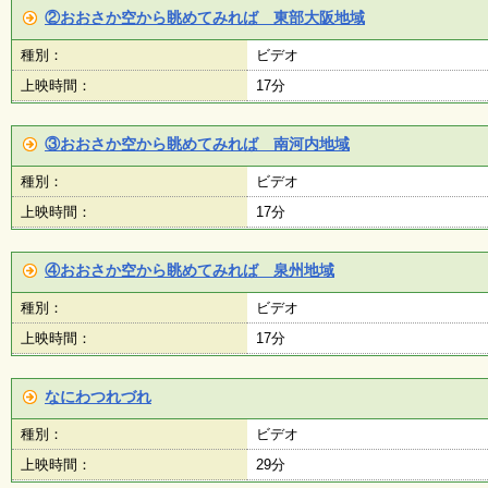
く
②おおさか空から眺めてみれば 東部大阪地域
あ
る
種別：
ビデオ
ご
上映時間：
17分
質
問
③おおさか空から眺めてみれば 南河内地域
種別：
ビデオ
講
師
上映時間：
17分
・
イ
ン
④おおさか空から眺めてみれば 泉州地域
ス
ト
種別：
ビデオ
ラ
ク
上映時間：
17分
タ
ー
なにわつれづれ
種別：
ビデオ
募
集
上映時間：
29分
（