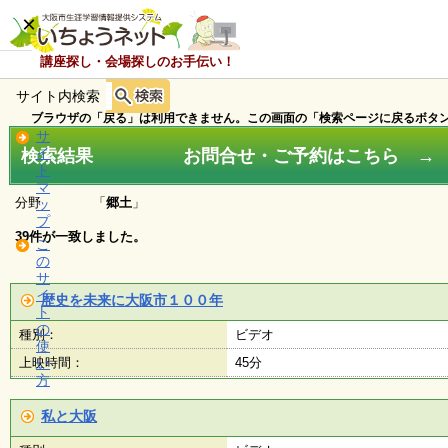
×
講座探し・会場探しのお手伝い！
サイト内検索
ホ
ー
ブラウザの「戻る」は利用できません。この画面の「検索ページに戻るボタン
ム
サ
検索結果 お問合せ・ご予約はこちら → ０
イ
ト
マ
お
分野 「
郷土
」
ッ
知
プ
ら
39件が一致しました。
こ
せ
の
サ
イ
歴史を未来に大阪市１００年
ト
講
の
種別：
ビデオ
座
使
・
上映時間：
い
45分
イ
方
ベ
ン
私と大阪
ト