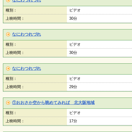
なにわつれづれ
種別：
ビデオ
子
ど
上映時間：
30分
も
向
け
なにわつれづれ
イ
ベ
種別：
ビデオ
ン
ト
上映時間：
30分
ガ
イ
ド
なにわつれづれ
種別：
ビデオ
上映時間：
メ
29分
ル
マ
ガ
①おおさか空から眺めてみれば 北大阪地域
登
録
種別：
ビデオ
上映時間：
17分
よ