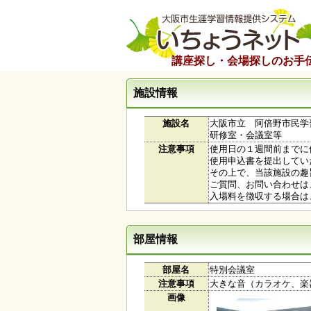
講座探し・会場探しのお手
施設情報
施設名
大阪市立 阿倍野市民学
研修室・会議室等
注意事項
使用日の１週間前までに
使用申込書を提出してい
その上で、当該施設の趣
ご質問、お問い合わせは
入場料を徴収する場合は
部屋情報
部屋名
特別会議室
注意事項
大きな音（カラオケ、楽
画像