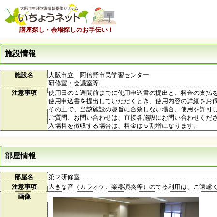
講座探し・会場探しのお手伝い！
施設情報
施設名
大阪市立 阿倍野市民学習センター
研修室・会議室等
注意事項
使用日の１週間前までに使用申込書の提出と、料金の支払
使用申込書を提出していただくとき、使用内容の詳細をお
その上で、当該施設の趣旨に合致しない場合、使用を許可
ご質問、お問い合わせは、直接各施設にお問い合わせくだ
入場料を徴収する場合は、料金は５割増になります。
部屋情報
部屋名
第２研修室
注意事項
大きな音（カラオケ、楽器演奏等）のでる利用は、ご遠慮
画像