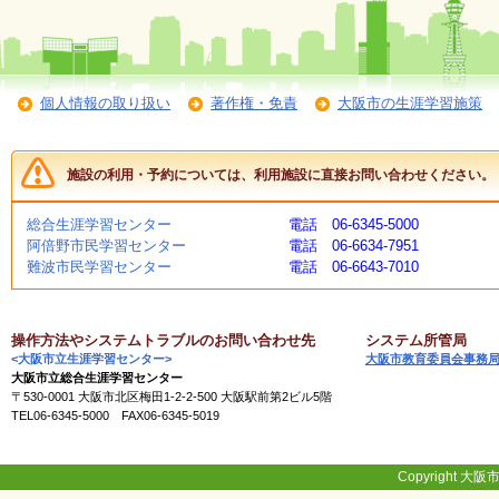
会
・
ギ
ャ
ラ
個人情報の取り扱い
著作権・免責
大阪市の生涯学習施策
リ
ー
施設の利用・予約については、利用施設に直接お問い合わせください。
オ
ン
総合生涯学習センター
電話 06-6345-5000
ラ
阿倍野市民学習センター
電話 06-6634-7951
イ
難波市民学習センター
電話 06-6643-7010
ン
マ
ガ
ジ
操作方法やシステムトラブルのお問い合わせ先
システム所管局
ン
<大阪市立生涯学習センター>
大阪市教育委員会事務
い
大阪市立総合生涯学習センター
ち
〒530-0001 大阪市北区梅田1-2-2-500 大阪駅前第2ビル5階
ょ
TEL06-6345-5000 FAX06-6345-5019
う
並
木
Copyright 大阪市