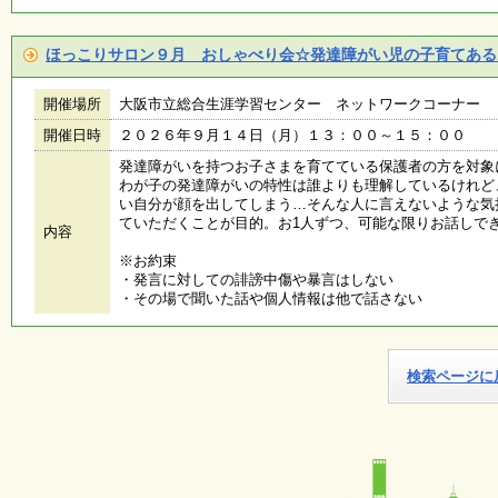
施
ほっこりサロン９月 おしゃべり会☆発達障がい児の子育てある
設
状
況
開催場所
大阪市立総合生涯学習センター ネットワークコーナー
・
開催日時
２０２６年９月１４日（月）１３：００～１５：００
予
約
発達障がいを持つお子さまを育てている保護者の方を対象
わが子の発達障がいの特性は誰よりも理解しているけれど
い自分が顔を出してしまう…そんな人に言えないような気
ていただくことが目的。お1人ずつ、可能な限りお話しで
い
内容
ち
※お約束
ょ
・発言に対しての誹謗中傷や暴言はしない
う
・その場で聞いた話や個人情報は他で話さない
並
木
検索ページに
展
覧
会
・
展
示