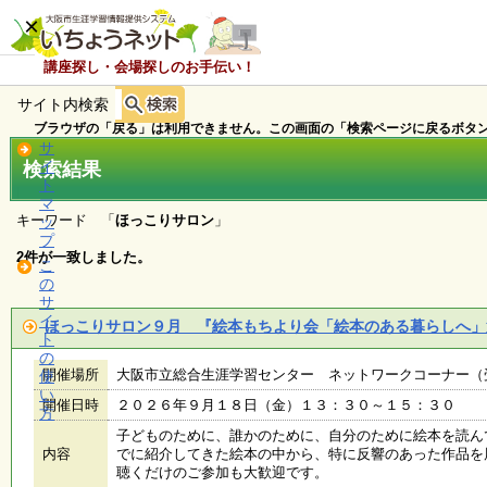
×
講座探し・会場探しのお手伝い！
サイト内検索
ホ
ー
ブラウザの「戻る」は利用できません。この画面の「検索ページに戻るボタン
ム
サ
検索結果
イ
ト
マ
お
キーワード 「
ほっこりサロン
」
ッ
知
プ
ら
2件が一致しました。
こ
せ
の
サ
イ
ほっこりサロン９月 『絵本もちより会「絵本のある暮らしへ」
ト
講
の
座
開催場所
大阪市立総合生涯学習センター ネットワークコーナー（
使
・
い
イ
開催日時
２０２６年９月１８日（金）１３：３０～１５：３０
方
ベ
子どものために、誰かのために、自分のために絵本を読ん
ン
内容
でに紹介してきた絵本の中から、特に反響のあった作品を
ト
聴くだけのご参加も大歓迎です。