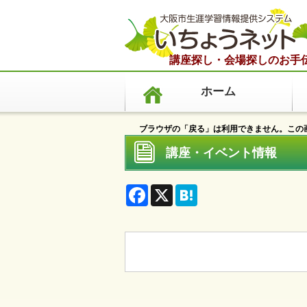
講座探し・会場探しのお手
ホーム
ブラウザの「戻る」は利用できません。この画
講座・イベント情報
F
X
H
a
a
c
t
e
e
b
n
o
a
o
k