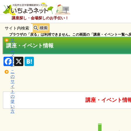
×
講座探し・会場探しのお手伝い！
サイト内検索
ホ
ー
ブラウザの「戻る」は利用できません。この画面の「講座・イベント一覧へ戻
ム
サ
講座・イベント情報
イ
ト
マ
お
F
X
H
ッ
知
a
a
プ
c
t
ら
こ
e
e
せ
の
b
n
サ
o
a
イ
o
ト
k
講
の
座
講座・イベント情
使
・
い
イ
方
ベ
ン
ト