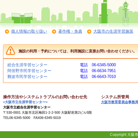
施
設
状
況
個人情報の取り扱い
著作権・免責
大阪市の生涯学習施策
・
予
約
施設の利用・予約については、利用施設に直接お問い合わせください。
い
総合生涯学習センター
電話 06-6345-5000
ち
阿倍野市民学習センター
電話 06-6634-7951
ょ
難波市民学習センター
電話 06-6643-7010
う
並
木
操作方法やシステムトラブルのお問い合わせ先
システム所管局
<大阪市立生涯学習センター>
大阪市教育委員会事務
大阪市立総合生涯学習センター
展
〒530-0001 大阪市北区梅田1-2-2-500 大阪駅前第2ビル5階
覧
TEL06-6345-5000 FAX06-6345-5019
会
・
展
Copyright 大阪市
示