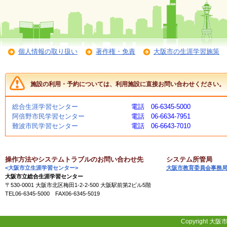
施
設
状
況
個人情報の取り扱い
著作権・免責
大阪市の生涯学習施策
・
予
約
施設の利用・予約については、利用施設に直接お問い合わせください。
い
総合生涯学習センター
電話 06-6345-5000
ち
阿倍野市民学習センター
電話 06-6634-7951
ょ
難波市民学習センター
電話 06-6643-7010
う
並
木
操作方法やシステムトラブルのお問い合わせ先
システム所管局
<大阪市立生涯学習センター>
大阪市教育委員会事務
大阪市立総合生涯学習センター
展
〒530-0001 大阪市北区梅田1-2-2-500 大阪駅前第2ビル5階
覧
TEL06-6345-5000 FAX06-6345-5019
会
・
展
Copyright 大阪市
示