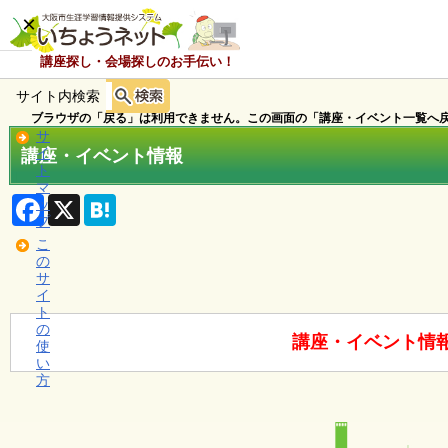
×
講座探し・会場探しのお手伝い！
サイト内検索
ホ
ー
ブラウザの「戻る」は利用できません。この画面の「講座・イベント一覧へ戻
ム
サ
講座・イベント情報
イ
ト
マ
お
F
X
H
ッ
知
a
a
プ
c
t
ら
こ
e
e
せ
の
b
n
サ
o
a
イ
o
ト
k
講
の
座
講座・イベント情
使
・
い
イ
方
ベ
ン
ト