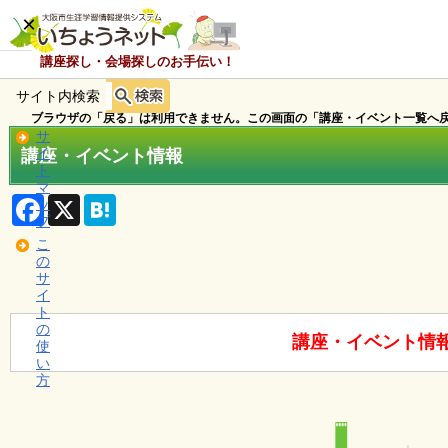
×
講座探し・会場探しのお手伝い！
サイト内検索
ホ
ー
ブラウザの「戻る」は利用できません。この画面の「講座・イベント一覧へ戻
ム
サ
講座・イベント情報
イ
ト
マ
お
F
X
H
ッ
知
a
a
プ
c
t
ら
こ
e
e
せ
の
b
n
サ
o
a
イ
o
ト
k
講
の
座
講座・イベント情
使
・
い
イ
方
ベ
ン
ト