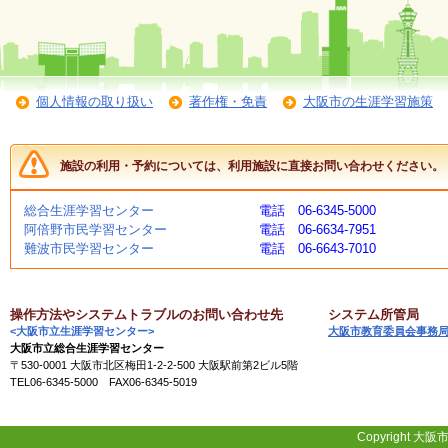
施
設
状
況
個人情報の取り扱い
著作権・免責
大阪市の生涯学習施策
・
予
約
施設の利用・予約については、利用施設に直接お問い合わせください。
い
総合生涯学習センター
電話 06-6345-5000
ち
阿倍野市民学習センター
電話 06-6634-7951
ょ
難波市民学習センター
電話 06-6643-7010
う
並
木
操作方法やシステムトラブルのお問い合わせ先
システム所管局
<大阪市立生涯学習センター>
大阪市教育委員会事務
大阪市立総合生涯学習センター
展
〒530-0001 大阪市北区梅田1-2-2-500 大阪駅前第2ビル5階
覧
TEL06-6345-5000 FAX06-6345-5019
会
・
展
Copyright 大阪市
示