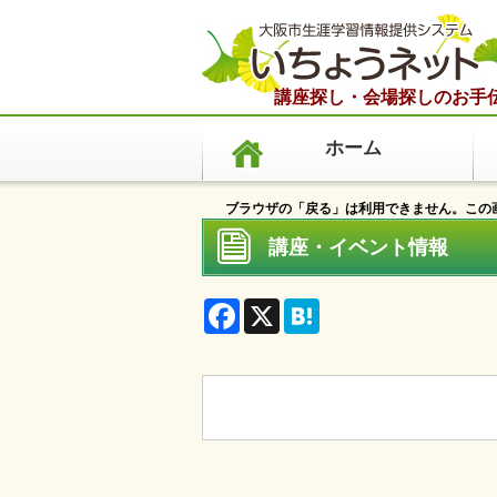
講座探し・会場探しのお手
ホーム
ブラウザの「戻る」は利用できません。この画
講座・イベント情報
F
X
H
a
a
c
t
e
e
b
n
o
a
o
k