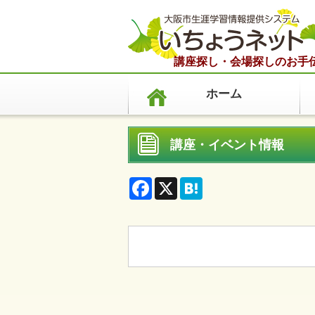
講座探し・会場探しのお手
ホーム
講座・イベント情報
F
X
H
a
a
c
t
e
e
b
n
o
a
o
k