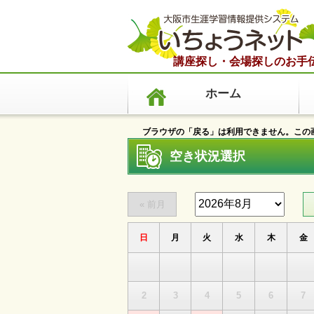
講座探し・会場探しのお手
ホーム
ブラウザの「戻る」は利用できません。この画
空き状況選択
日
月
火
水
木
金
2
3
4
5
6
7